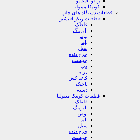
ریکو آفیشیو
کونیکا مینولتا
قطعات دستگاه های چاپ
قطعات ریکو آفیشیو
غلطک
بلبرینگ
بوش
بلید
سیل
چرخ دنده
چیپست
وب
درام
کاغذ کش
ناخنک
دسته
قطعات کونیکا مینولتا
غلطک
بلبرینگ
بوش
بلید
سیل
چرخ دنده
چیپست