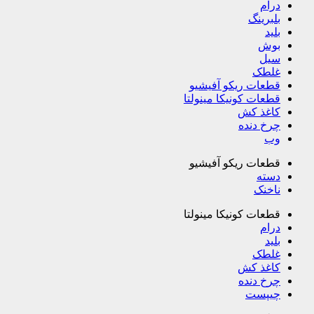
درام
بلبرینگ
بلید
بوش
سیل
غلطک
قطعات ریکو آفیشیو
قطعات کونیکا مینولتا
کاغذ کش
چرخ دنده
وب
قطعات ریکو آفیشیو
دسته
ناخنک
قطعات کونیکا مینولتا
درام
بلید
غلطک
کاغذ کش
چرخ دنده
چیپست