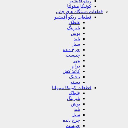
ریکو آفیشیو
کونیکا مینولتا
قطعات دستگاه های چاپ
قطعات ریکو آفیشیو
غلطک
بلبرینگ
بوش
بلید
سیل
چرخ دنده
چیپست
وب
درام
کاغذ کش
ناخنک
دسته
قطعات کونیکا مینولتا
غلطک
بلبرینگ
بوش
بلید
سیل
چرخ دنده
چیپست