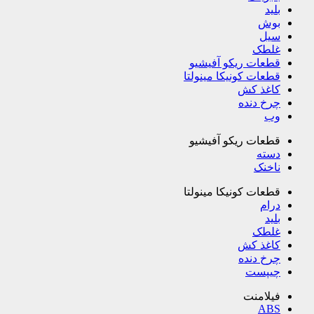
بلید
بوش
سیل
غلطک
قطعات ریکو آفیشیو
قطعات کونیکا مینولتا
کاغذ کش
چرخ دنده
وب
قطعات ریکو آفیشیو
دسته
ناخنک
قطعات کونیکا مینولتا
درام
بلید
غلطک
کاغذ کش
چرخ دنده
چیپست
فیلامنت
ABS