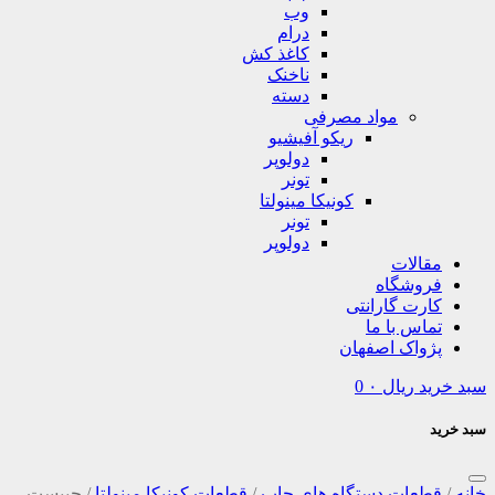
وب
درام
کاغذ کش
ناخنک
دسته
مواد مصرفی
ریکو آفیشیو
دولوپر
تونر
کونیکا مینولتا
تونر
دولوپر
مقالات
فروشگاه
کارت گارانتی
تماس با ما
پژواک اصفهان
سبد خرید
ریال
۰
0
سبد خرید
خانه
/
قطعات دستگاه های چاپ
/
قطعات کونیکا مینولتا
/
چیپست