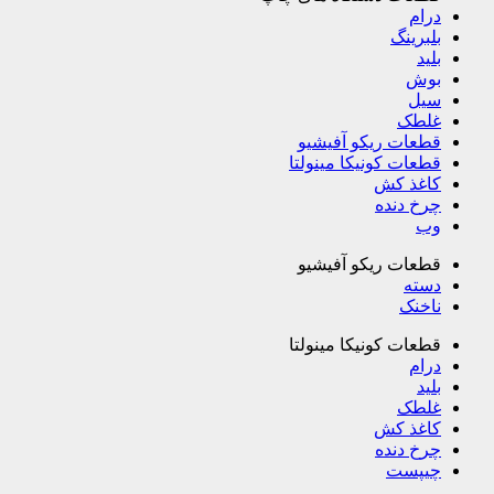
درام
بلبرینگ
بلید
بوش
سیل
غلطک
قطعات ریکو آفیشیو
قطعات کونیکا مینولتا
کاغذ کش
چرخ دنده
وب
قطعات ریکو آفیشیو
دسته
ناخنک
قطعات کونیکا مینولتا
درام
بلید
غلطک
کاغذ کش
چرخ دنده
چیپست