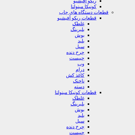
ریکو آفیشیو
کونیکا مینولتا
قطعات دستگاه های چاپ
قطعات ریکو آفیشیو
غلطک
بلبرینگ
بوش
بلید
سیل
چرخ دنده
چیپست
وب
درام
کاغذ کش
ناخنک
دسته
قطعات کونیکا مینولتا
غلطک
بلبرینگ
بوش
بلید
سیل
چرخ دنده
چیپست