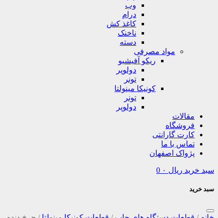
وب
درام
کاغذ کش
ناخنک
دسته
مواد مصرفی
ریکو آفیشیو
دولوپر
تونر
کونیکا مینولتا
تونر
دولوپر
مقالات
فروشگاه
کارت گارانتی
تماس با ما
پژواک اصفهان
سبد خرید
ریال
۰
0
سبد خرید
خانه
/
قطعات دستگاه های چاپ
/
قطعات کونیکا مینولتا
/
چرخ دنده