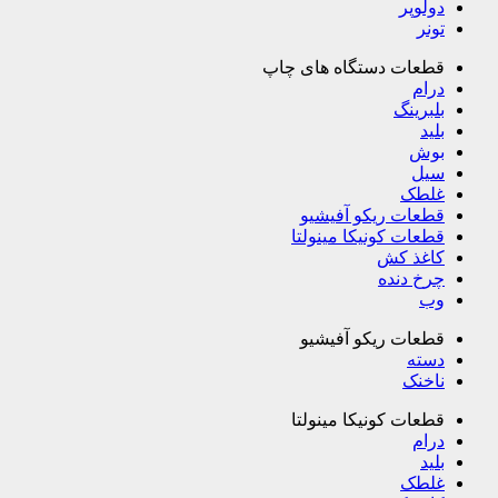
دولوپر
تونر
قطعات دستگاه های چاپ
درام
بلبرینگ
بلید
بوش
سیل
غلطک
قطعات ریکو آفیشیو
قطعات کونیکا مینولتا
کاغذ کش
چرخ دنده
وب
قطعات ریکو آفیشیو
دسته
ناخنک
قطعات کونیکا مینولتا
درام
بلید
غلطک