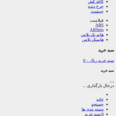
کاغذ کش
چرخ دنده
چیپست
فیلامنت
ABS
ABSpro
هایم پک پلاس
هایمپک پلاس
سبد خرید
سبد خرید
ریال
۰
0
سبد خرید
درحال بارگذاری ...
خانه
جستجو
دسته بندی ها
0
سبد خرید