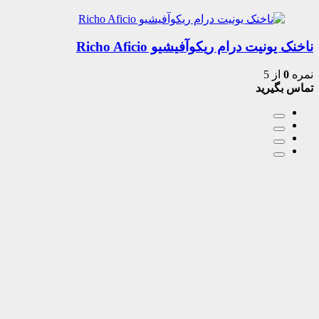
ناخنک یونیت درام ریکوآفیشیو Richo Aficio
نمره
0
از 5
تماس بگیرید