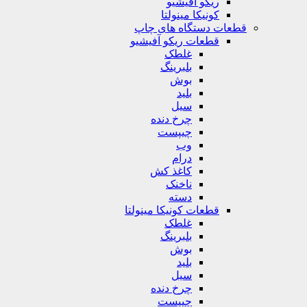
ریکو آفیشیو
کونیکا مینولتا
قطعات دستگاه های چاپ
قطعات ریکو آفیشیو
غلطک
بلبرینگ
بوش
بلید
سیل
چرخ دنده
چیپست
وب
درام
کاغذ کش
ناخنک
دسته
قطعات کونیکا مینولتا
غلطک
بلبرینگ
بوش
بلید
سیل
چرخ دنده
چیپست