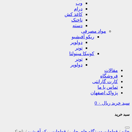
وب
درام
کاغذ کش
ناخنک
دسته
مواد مصرفی
ریکو آفیشیو
دولوپر
تونر
کونیکا مینولتا
تونر
دولوپر
مقالات
فروشگاه
کارت گارانتی
تماس با ما
پژواک اصفهان
سبد خرید
ریال
۰
0
سبد خرید
خانه
/
قطعات دستگاه های چاپ
/
قطعات ریکو آفیشیو
/
ناخنک