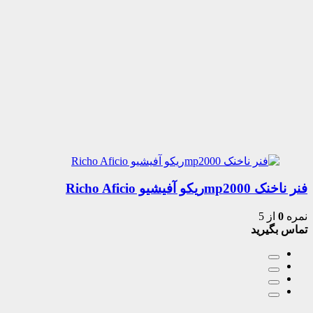
فنر ناخنک mp2000ریکو آفیشیو Richo Aficio
نمره
0
از 5
تماس بگیرید