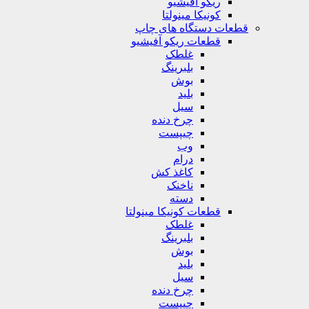
ریکو آفیشیو
کونیکا مینولتا
قطعات دستگاه های چاپ
قطعات ریکو آفیشیو
غلطک
بلبرینگ
بوش
بلید
سیل
چرخ دنده
چیپست
وب
درام
کاغذ کش
ناخنک
دسته
قطعات کونیکا مینولتا
غلطک
بلبرینگ
بوش
بلید
سیل
چرخ دنده
چیپست