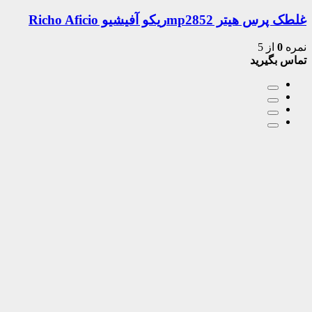
غلطک پرس هیتر mp2852ریکو آفیشیو Richo Aficio
نمره
0
از 5
تماس بگیرید