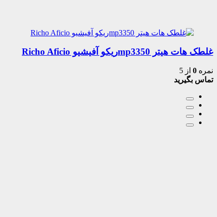
غلطک هات هیتر mp3350ریکو آفیشیو Richo Aficio
نمره
0
از 5
تماس بگیرید