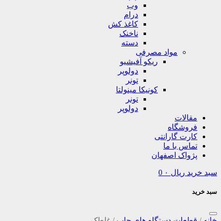
وب
درام
کاغذ کش
ناخنک
دسته
مواد مصرفی
ریکو آفیشیو
دولوپر
تونر
کونیکا مینولتا
تونر
دولوپر
مقالات
فروشگاه
کارت گارانتی
تماس با ما
پژواک اصفهان
سبد خرید
ریال
۰
0
سبد خرید
خانه
/
قطعات دستگاه های چاپ
/
غلطک