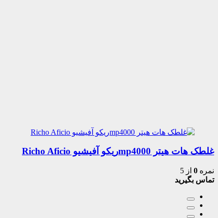
غلطک هات هیتر mp4000ریکو آفیشیو Richo Aficio
نمره
0
از 5
تماس بگیرید