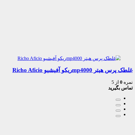
غلطک پرس هیتر mp4000ریکو آفیشیو Richo Aficio
نمره
0
از 5
تماس بگیرید