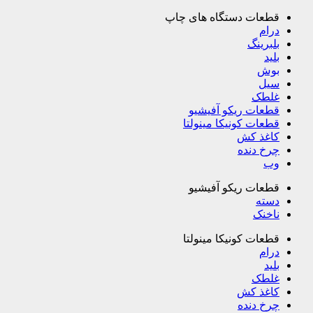
قطعات دستگاه های چاپ
درام
بلبرینگ
بلید
بوش
سیل
غلطک
قطعات ریکو آفیشیو
قطعات کونیکا مینولتا
کاغذ کش
چرخ دنده
وب
قطعات ریکو آفیشیو
دسته
ناخنک
قطعات کونیکا مینولتا
درام
بلید
غلطک
کاغذ کش
چرخ دنده