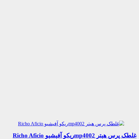
غلطک پرس هیتر mp4002ریکو آفیشیو Richo Aficio