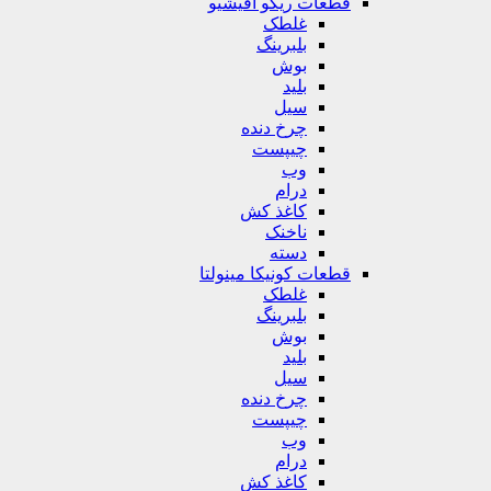
قطعات ریکو آفیشیو
غلطک
بلبرینگ
بوش
بلید
سیل
چرخ دنده
چیپست
وب
درام
کاغذ کش
ناخنک
دسته
قطعات کونیکا مینولتا
غلطک
بلبرینگ
بوش
بلید
سیل
چرخ دنده
چیپست
وب
درام
کاغذ کش