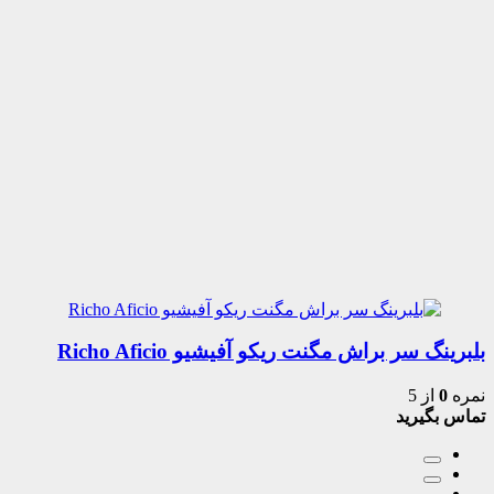
بلبرینگ سر براش مگنت ریکو آفیشیو Richo Aficio
نمره
0
از 5
تماس بگیرید