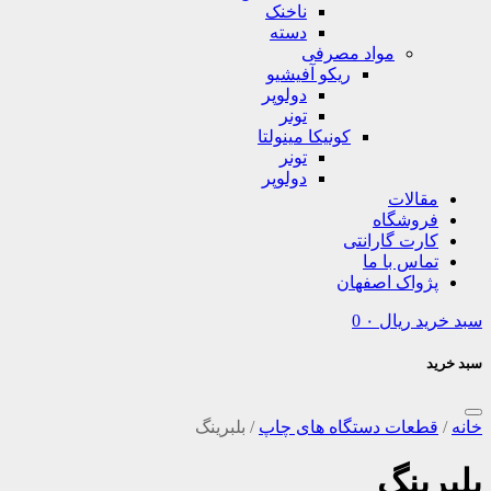
ناخنک
دسته
مواد مصرفی
ریکو آفیشیو
دولوپر
تونر
کونیکا مینولتا
تونر
دولوپر
مقالات
فروشگاه
کارت گارانتی
تماس با ما
پژواک اصفهان
سبد خرید
ریال
۰
0
سبد خرید
خانه
/
قطعات دستگاه های چاپ
/
بلبرینگ
بلبرینگ