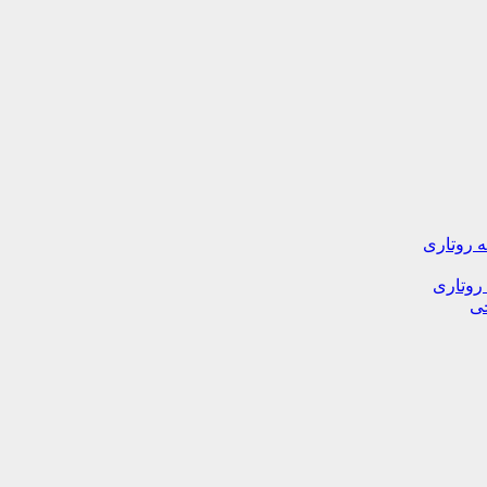
ه روتاری
 روتاری
خی