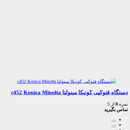
دستگاه فتوکپی کونیکا مینولتا c452 Konica Minolta
نمره
0
از 5
تماس بگیرید