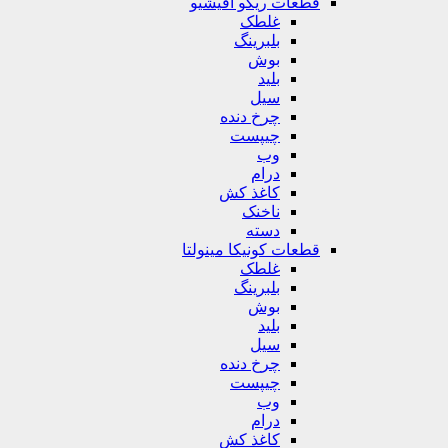
قطعات ریکو آفیشیو
غلطک
بلبرینگ
بوش
بلید
سیل
چرخ دنده
چیپست
وب
درام
کاغذ کش
ناخنک
دسته
قطعات کونیکا مینولتا
غلطک
بلبرینگ
بوش
بلید
سیل
چرخ دنده
چیپست
وب
درام
کاغذ کش