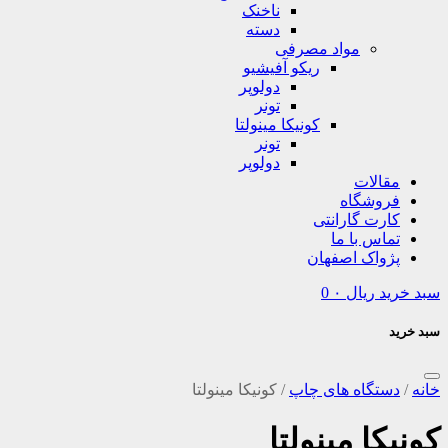
ناخنک
دسته
مواد مصرفی
ریکو آفیشیو
دولوپر
تونر
کونیکا مینولتا
تونر
دولوپر
مقالات
فروشگاه
کارت گارانتی
تماس با ما
پژواک اصفهان
سبد خرید
ریال
۰
0
سبد خرید
خانه
/
دستگاه های چاپ
/
کونیکا مینولتا
کونیکا مینولتا