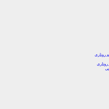
ه روتاری
 روتاری
خی