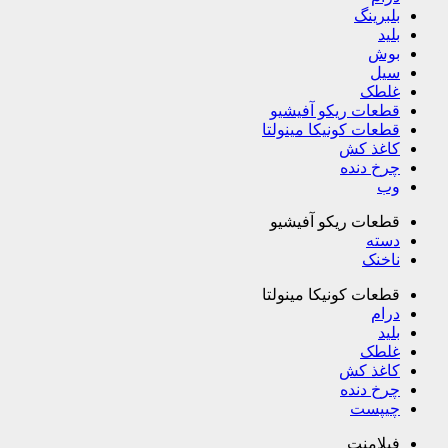
بلبرینگ
بلید
بوش
سیل
غلطک
قطعات ریکو آفیشیو
قطعات کونیکا مینولتا
کاغذ کش
چرخ دنده
وب
قطعات ریکو آفیشیو
دسته
ناخنک
قطعات کونیکا مینولتا
درام
بلید
غلطک
کاغذ کش
چرخ دنده
چیپست
فیلامنت