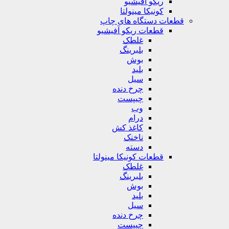
ریکو آفیشیو
کونیکا مینولتا
قطعات دستگاه های چاپ
قطعات ریکو آفیشیو
غلطک
بلبرینگ
بوش
بلید
سیل
چرخ دنده
چیپست
وب
درام
کاغذ کش
ناخنک
دسته
قطعات کونیکا مینولتا
غلطک
بلبرینگ
بوش
بلید
سیل
چرخ دنده
چیپست