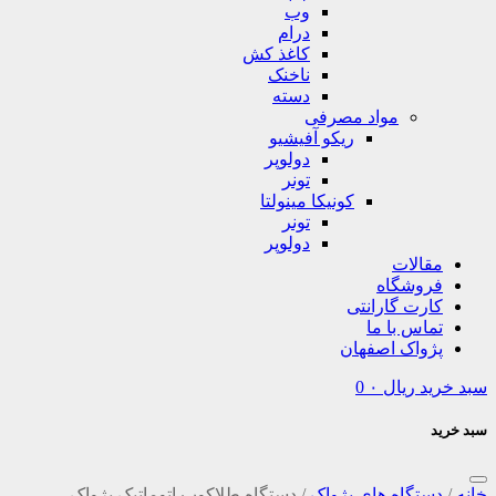
وب
درام
کاغذ کش
ناخنک
دسته
مواد مصرفی
ریکو آفیشیو
دولوپر
تونر
کونیکا مینولتا
تونر
دولوپر
مقالات
فروشگاه
کارت گارانتی
تماس با ما
پژواک اصفهان
سبد خرید
ریال
۰
0
سبد خرید
خانه
/
دستگاه های پژواک
/
دستگاه طلاکوب اتوماتیک پژواک