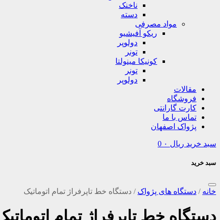
ناخنک
دسته
مواد مصرفی
ریکو آفیشیو
دولوپر
تونر
کونیکا مینولتا
تونر
دولوپر
مقالات
فروشگاه
کارت گارانتی
تماس با ما
پژواک اصفهان
سبد خرید
ریال
۰
0
سبد خرید
خانه
/
دستگاه های پژواک
/
دستگاه خط تاپرفراژ تمام اتوماتیک
دستگاه خط تاپرفراژ تمام اتوماتیک