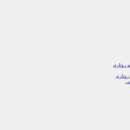
ه روتاری
 روتاری
خی