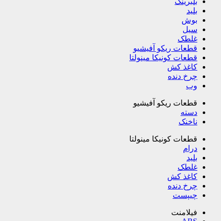
بلبرینگ
بلید
بوش
سیل
غلطک
قطعات ریکو آفیشیو
قطعات کونیکا مینولتا
کاغذ کش
چرخ دنده
وب
قطعات ریکو آفیشیو
دسته
ناخنک
قطعات کونیکا مینولتا
درام
بلید
غلطک
کاغذ کش
چرخ دنده
چیپست
فیلامنت