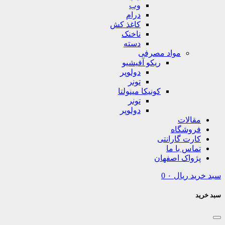
وب
درام
کاغذ کش
ناخنک
دسته
مواد مصرفی
ریکو آفیشیو
دولوپر
تونر
کونیکا مینولتا
تونر
دولوپر
مقالات
فروشگاه
کارت گارانتی
تماس با ما
پژواک اصفهان
سبد خرید
ریال
۰
0
سبد خرید