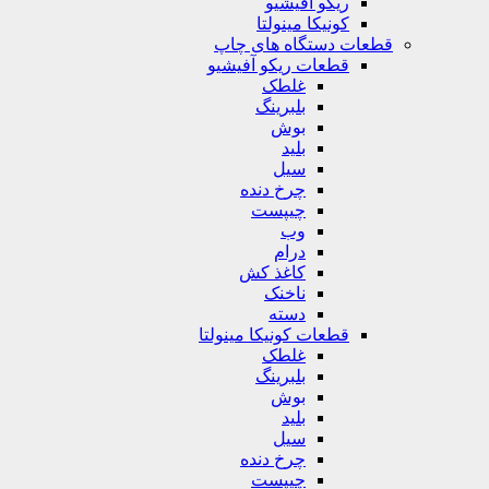
ریکو آفیشیو
کونیکا مینولتا
قطعات دستگاه های چاپ
قطعات ریکو آفیشیو
غلطک
بلبرینگ
بوش
بلید
سیل
چرخ دنده
چیپست
وب
درام
کاغذ کش
ناخنک
دسته
قطعات کونیکا مینولتا
غلطک
بلبرینگ
بوش
بلید
سیل
چرخ دنده
چیپست