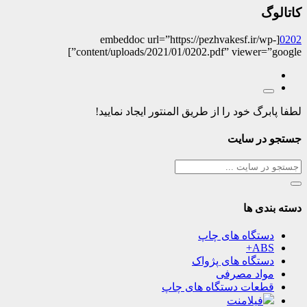
کاتالوگ
[embeddoc url=”https://pezhvakesf.ir/wp-
0202
content/uploads/2021/01/0202.pdf” viewer=”google”]
لطفا پابرگ خود را از طریق المنتور ایجاد نمایید!
جستجو در سایت
دسته بندی ها
دستگاه های چاپ
ABS+
دستگاه های پژواک
مواد مصرفی
قطعات دستگاه های چاپ
فیلامنت