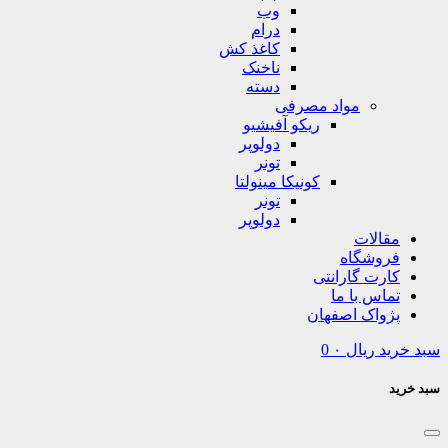
وب
درام
کاغذ کش
ناخنک
دسته
مواد مصرفی
ریکو آفیشیو
دولوپر
تونر
کونیکا مینولتا
تونر
دولوپر
مقالات
فروشگاه
کارت گارانتی
تماس با ما
پژواک اصفهان
سبد خرید
ریال
۰
0
سبد خرید