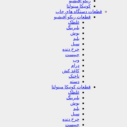
ریکو آفیشیو
کونیکا مینولتا
قطعات دستگاه های چاپ
قطعات ریکو آفیشیو
غلطک
بلبرینگ
بوش
بلید
سیل
چرخ دنده
چیپست
وب
درام
کاغذ کش
ناخنک
دسته
قطعات کونیکا مینولتا
غلطک
بلبرینگ
بوش
بلید
سیل
چرخ دنده
چیپست