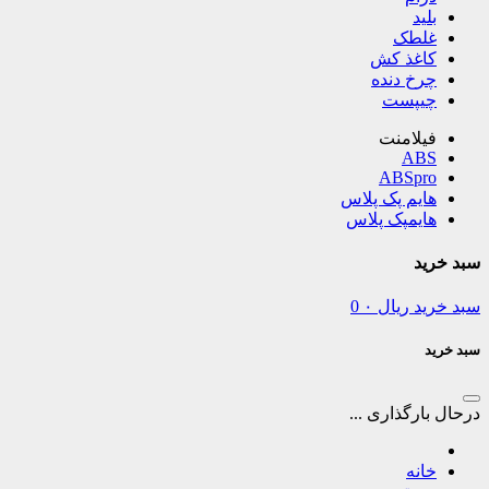
بلید
غلطک
کاغذ کش
چرخ دنده
چیپست
فیلامنت
ABS
ABSpro
هایم پک پلاس
هایمپک پلاس
سبد خرید
سبد خرید
ریال
۰
0
سبد خرید
درحال بارگذاری ...
خانه