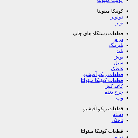
کونیکا مینولتا
کونیکا مینولتا
دولوپر
تونر
قطعات دستگاه های چاپ
درام
بلبرینگ
بلید
بوش
سیل
غلطک
قطعات ریکو آفیشیو
قطعات کونیکا مینولتا
کاغذ کش
چرخ دنده
وب
قطعات ریکو آفیشیو
دسته
ناخنک
قطعات کونیکا مینولتا
درام