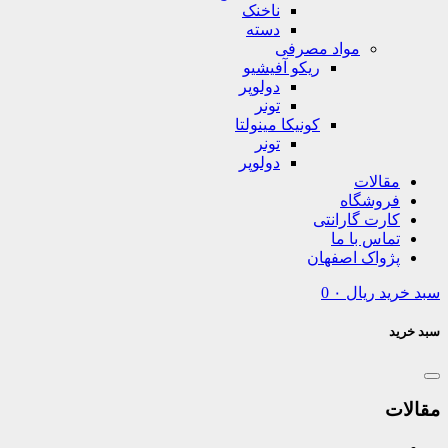
ناخنک
دسته
مواد مصرفی
ریکو آفیشیو
دولوپر
تونر
کونیکا مینولتا
تونر
دولوپر
مقالات
فروشگاه
کارت گارانتی
تماس با ما
پژواک اصفهان
سبد خرید
ریال
۰
0
سبد خرید
مقالات