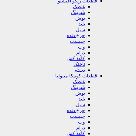
قطعات ریکو آفیشیو
غلطک
بلبرینگ
بوش
بلید
سیل
چرخ دنده
چیپست
وب
درام
کاغذ کش
ناخنک
دسته
قطعات کونیکا مینولتا
غلطک
بلبرینگ
بوش
بلید
سیل
چرخ دنده
چیپست
وب
درام
کاغذ کش