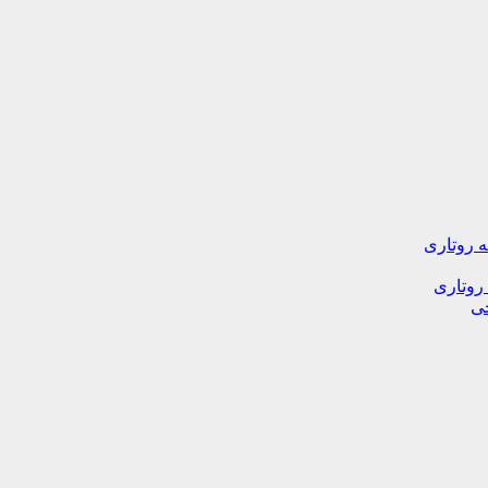
ه روتاری
 روتاری
خی