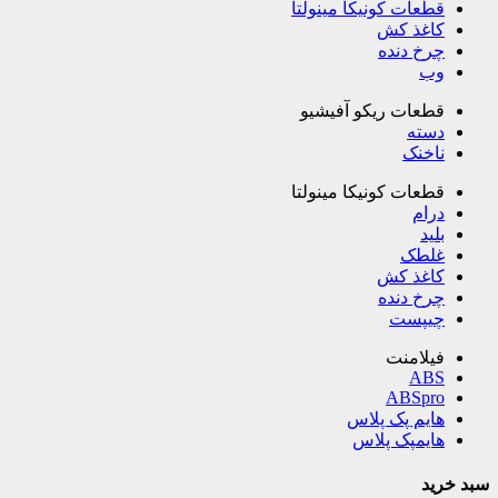
قطعات کونیکا مینولتا
کاغذ کش
چرخ دنده
وب
قطعات ریکو آفیشیو
دسته
ناخنک
قطعات کونیکا مینولتا
درام
بلید
غلطک
کاغذ کش
چرخ دنده
چیپست
فیلامنت
ABS
ABSpro
هایم پک پلاس
هایمپک پلاس
سبد خرید